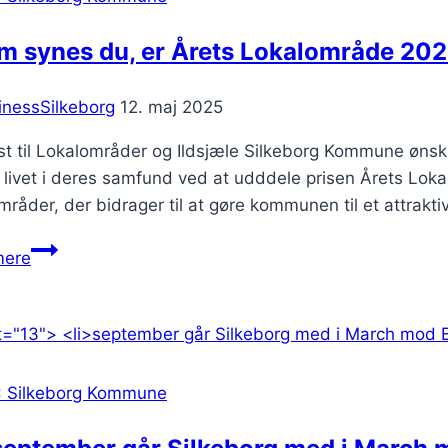
m synes du, er Årets Lokalområde 20
inessSilkeborg
12. maj 2025
t til Lokalområder og Ildsjæle Silkeborg Kommune ønske
 livet i deres samfund ved at udddele prisen Årets Lo
mråder, der bidrager til at gøre kommunen til et attrak
Hvem
mere
synes
du,
er
Årets
Lokalområde
: Silkeborg Kommune
2025?