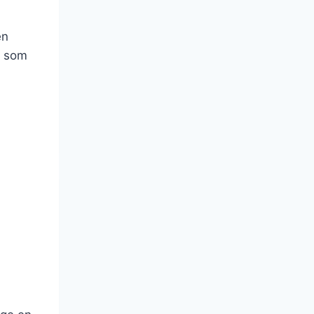
en
r som