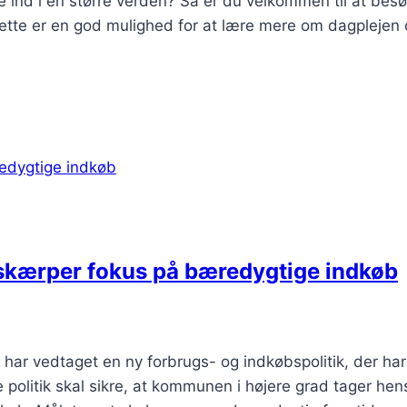
e ind i en større verden? Så er du velkommen til at bes
. Dette er en god mulighed for at lære mere om dagplejen 
g skærper fokus på bæredygtige indkøb
har vedtaget en ny forbrugs- og indkøbspolitik, der har 
litik skal sikre, at kommunen i højere grad tager hens