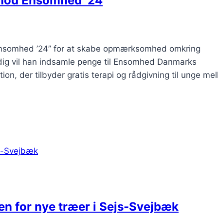
 mod Ensomhed ‘24
od Ensomhed ’24” for at skabe opmærksomhed omkring
g vil han indsamle penge til Ensomhed Danmarks
on, der tilbyder gratis terapi og rådgivning til unge me
 for nye træer i Sejs-Svejbæk