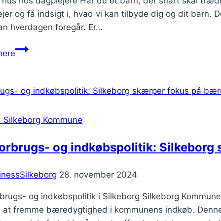
hus hos dagplejere Har du et barn, der snart skal træd
jer og få indsigt i, hvad vi kan tilbyde dig og dit barn
an hverdagen foregår. Er…
Dagplejen
mere
holder
åbent
hus
8.
maj
: Silkeborg Kommune
2024
orbrugs- og indkøbspolitik: Silkebor
inessSilkeborg
28. november 2024
brugs- og indkøbspolitik i Silkeborg Silkeborg Kommune 
 at fremme bæredygtighed i kommunens indkøb. Denne po