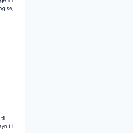
øge en
og se,
til
yn til