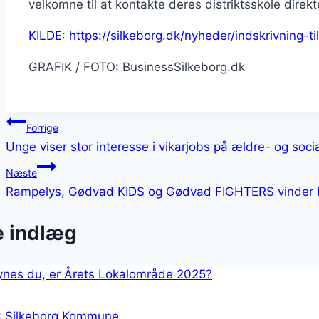
velkomne til at kontakte deres distriktsskole direkt
KILDE: https://silkeborg.dk/nyheder/indskrivning-ti
GRAFIK / FOTO: BusinessSilkeborg.dk
Indlægsnavigation
Forrige
Unge viser stor interesse i vikarjobs på ældre- og soc
Næste
Rampelys, Gødvad KIDS og Gødvad FIGHTERS vinder 
e indlæg
: Silkeborg Kommune