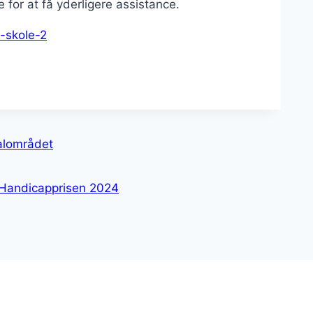
e for at få yderligere assistance.
l-skole-2
ialområdet
Handicapprisen 2024