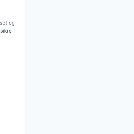
uset og
sikre