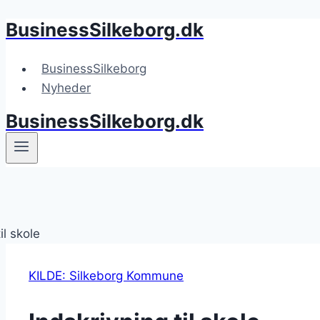
BusinessSilkeborg.dk
Fortsæt
til
indhold
BusinessSilkeborg
Nyheder
BusinessSilkeborg.dk
KILDE: Silkeborg Kommune