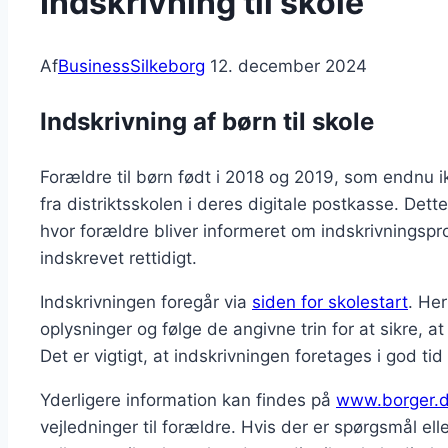
Indskrivning til skole
Af
BusinessSilkeborg
12. december 2024
Indskrivning af børn til skole
Forældre til børn født i 2018 og 2019, som endnu ik
fra distriktsskolen i deres digitale postkasse. Dette
hvor forældre bliver informeret om indskrivningspr
indskrevet rettidigt.
Indskrivningen foregår via
siden for skolestart
. He
oplysninger og følge de angivne trin for at sikre, a
Det er vigtigt, at indskrivningen foretages i god tid 
Yderligere information kan findes på
www.borger.
vejledninger til forældre. Hvis der er spørgsmål el