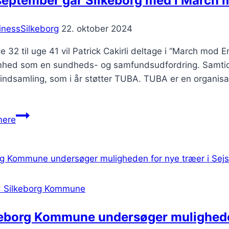
september går Silkeborg med i March
inessSilkeborg
22. oktober 2024
e 32 til uge 41 vil Patrick Cakirli deltage i “March m
hed som en sundheds- og samfundsudfordring. Samtidi
ndsamling, som i år støtter TUBA. TUBA er en organisati
september
mere
går
Silkeborg
med
i
March
: Silkeborg Kommune
mod
Ensomhed
keborg Kommune undersøger muligheden
‘24