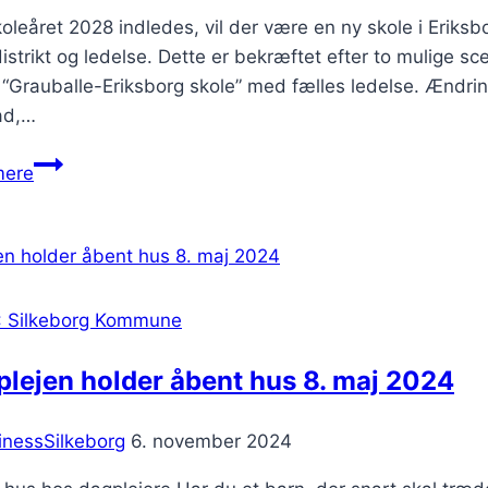
oleåret 2028 indledes, vil der være en ny skole i Eriksb
istrikt og ledelse. Dette er bekræftet efter to mulige s
 “Grauballe-Eriksborg skole” med fælles ledelse. Ændri
ad,…
Eriksborg
mere
får
sit
eget
skoledistrikt
: Silkeborg Kommune
lejen holder åbent hus 8. maj 2024
inessSilkeborg
6. november 2024