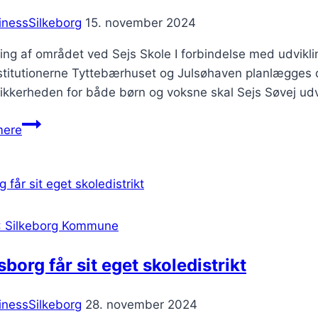
inessSilkeborg
15. november 2024
ing af området ved Sejs Skole I forbindelse med udvikli
titutionerne Tyttebærhuset og Julsøhaven planlægges de
sikkerheden for både børn og voksne skal Sejs Søvej udvid
Silkeborg
mere
Kommune
undersøger
muligheden
for
nye
: Silkeborg Kommune
træer
i
sborg får sit eget skoledistrikt
Sejs-
Svejbæk
inessSilkeborg
28. november 2024