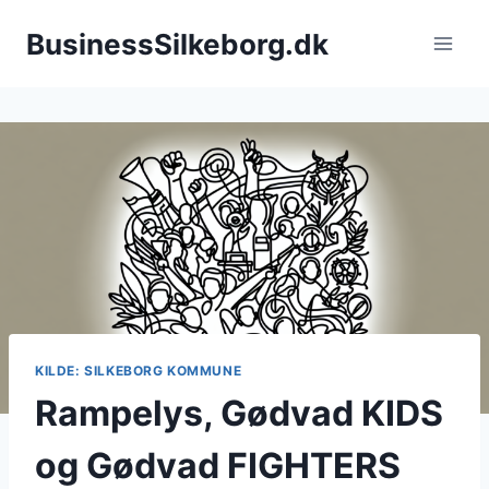
Fortsæt
BusinessSilkeborg.dk
til
indhold
KILDE: SILKEBORG KOMMUNE
Rampelys, Gødvad KIDS
og Gødvad FIGHTERS