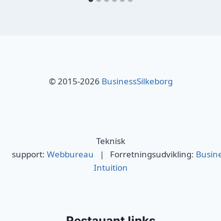
© 2015-2026
BusinessSilkeborg
Teknisk
support:
Webbureau
| Forretningsudvikling:
Busin
Intuition
Restauant links