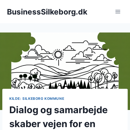
Fortsæt
BusinessSilkeborg.dk
til
indhold
KILDE: SILKEBORG KOMMUNE
Dialog og samarbejde
skaber vejen for en