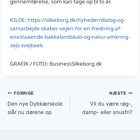
gennemførelse, som kan tage op til to år.
KILDE: https://silkeborg.dk/nyheder/dialog-og-
samarbejde-skaber-vejen-for-en-fredning-af-
enestaaende-bakkelandskab-og-natur-omkring-
sejs-svejbaek
GRAFIK / FOTO: BusinessSilkeborg.dk
Indlægsnavigation
FORRIGE
NÆSTE
Den nye Dybkærskole
Vil du være røg-,
slår nu dørene op
damp- eller snusfri?