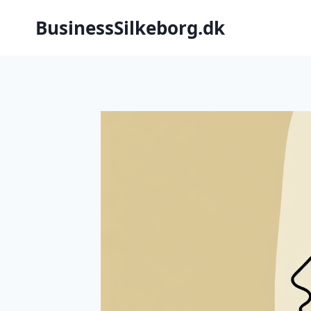
Fortsæt
BusinessSilkeborg.dk
til
indhold