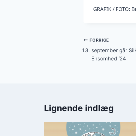
GRAFIK / FOTO: B
Indlægsnavi
FORRIGE
september går Si
Ensomhed ‘24
Lignende indlæg