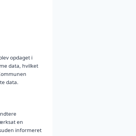
lev opdaget i
me data, hvilket
r. Kommunen
te data.
åndtere
værksat en
esuden informeret