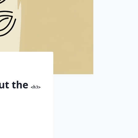
out the
<h3>