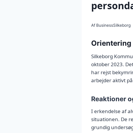
persond
Af
BusinessSilkeborg
Orientering
Silkeborg Kommun
oktober 2023. Det
har rejst bekymr
arbejder aktivt p
Reaktioner og
I erkendelse af a
situationen. De r
grundig undersøg