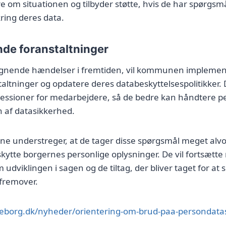
e om situationen og tilbyder støtte, hvis de har spørgsmå
ing deres data.
de foranstaltninger
 lignende hændelser i fremtiden, vil kommunen implem
altninger og opdatere deres databeskyttelsespolitikker. D
sessioner for medarbejdere, så de bedre kan håndtere p
n af datasikkerhed.
 understreger, at de tager disse spørgsmål meget alvor
beskytte borgernes personlige oplysninger. De vil fortsætt
udviklingen i sagen og de tiltag, der bliver taget for at s
fremover.
ilkeborg.dk/nyheder/orientering-om-brud-paa-persondat