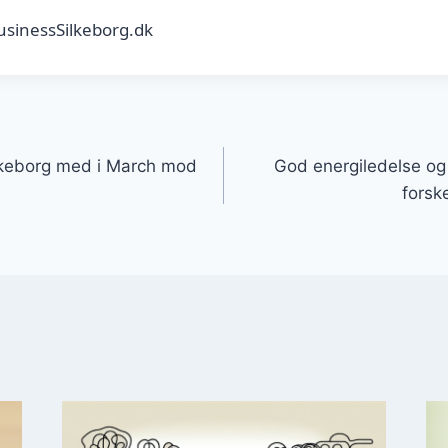
usinessSilkeborg.dk
gation
lkeborg med i March mod
God energiledelse og e
forsk