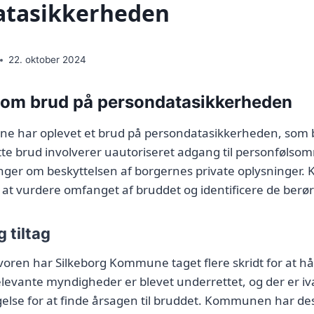
atasikkerheden
22. oktober 2024
 om brud på persondatasikkerheden
e har oplevet et brud på persondatasikkerheden, som b
te brud involverer uautoriseret adgang til personfølsom
inger om beskyttelsen af borgernes private oplysninge
å at vurdere omfanget af bruddet og identificere de berør
 tiltag
lvoren har Silkeborg Kommune taget flere skridt for at h
elevante myndigheder er blevet underrettet, og der er i
else for at finde årsagen til bruddet. Kommunen har d