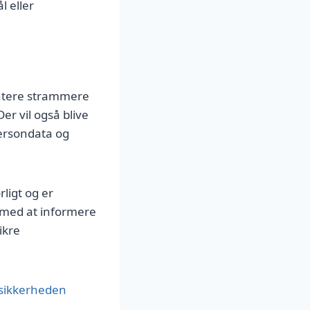
l eller
entere strammere
er vil også blive
ersondata og
ligt og er
e med at informere
ikre
asikkerheden