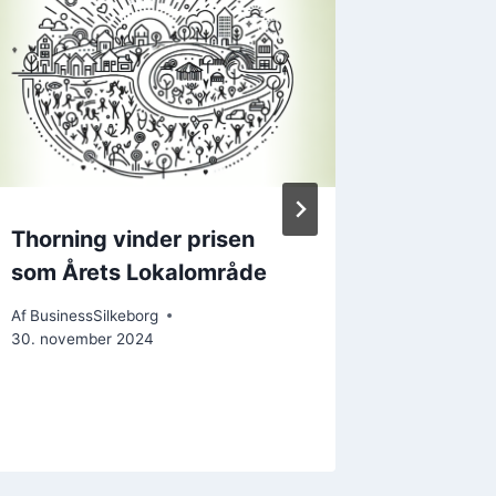
Thorning vinder prisen
Hele by
som Årets Lokalområde
budgeta
penge t
Af
BusinessSilkeborg
30. november 2024
Af
Business
19. oktobe