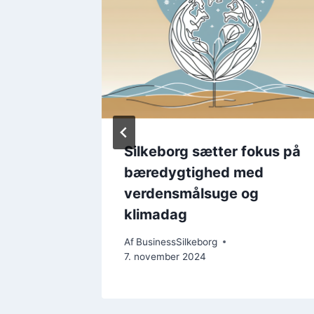
tere
Silkeborg sætter fokus på
 pladser
bæredygtighed med
verdensmålsuge og
klimadag
Af
BusinessSilkeborg
7. november 2024