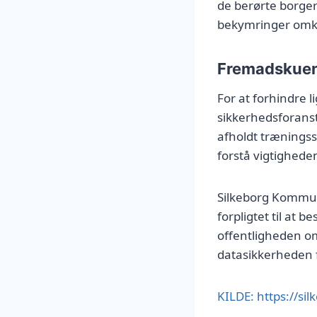
de berørte borger
bekymringer omkr
Fremadskuen
For at forhindre
sikkerhedsforanst
afholdt trænings
forstå vigtighede
Silkeborg Kommune
forpligtet til at 
offentligheden om 
datasikkerheden 
KILDE: https://s