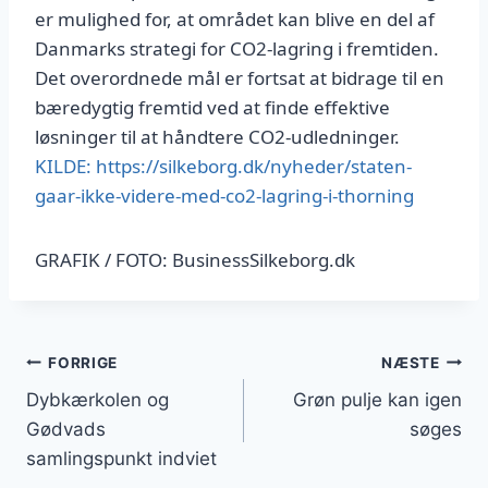
er mulighed for, at området kan blive en del af
Danmarks strategi for CO2-lagring i fremtiden.
Det overordnede mål er fortsat at bidrage til en
bæredygtig fremtid ved at finde effektive
løsninger til at håndtere CO2-udledninger.
KILDE: https://silkeborg.dk/nyheder/staten-
gaar-ikke-videre-med-co2-lagring-i-thorning
GRAFIK / FOTO: BusinessSilkeborg.dk
Indlægsnavigation
FORRIGE
NÆSTE
Dybkærkolen og
Grøn pulje kan igen
Gødvads
søges
samlingspunkt indviet