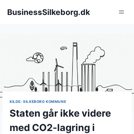
Fortsæt
BusinessSilkeborg.dk
til
indhold
KILDE: SILKEBORG KOMMUNE
Staten går ikke videre
med CO2-lagring i