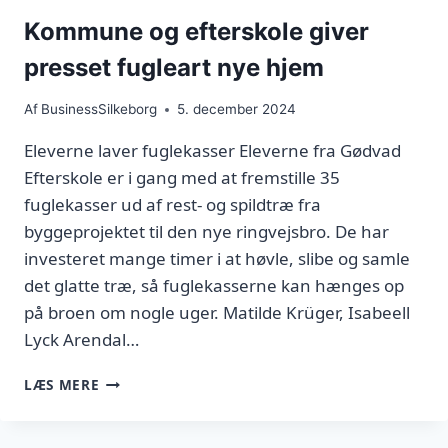
Kommune og efterskole giver
presset fugleart nye hjem
Af
BusinessSilkeborg
5. december 2024
Eleverne laver fuglekasser Eleverne fra Gødvad
Efterskole er i gang med at fremstille 35
fuglekasser ud af rest- og spildtræ fra
byggeprojektet til den nye ringvejsbro. De har
investeret mange timer i at høvle, slibe og samle
det glatte træ, så fuglekasserne kan hænges op
på broen om nogle uger. Matilde Krüger, Isabeell
Lyck Arendal…
KOMMUNE
LÆS MERE
OG
EFTERSKOLE
GIVER