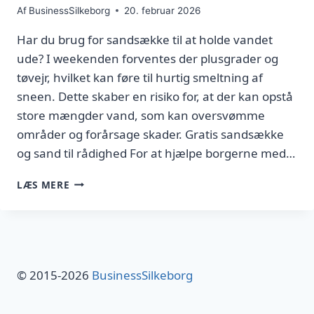
Af
BusinessSilkeborg
20. februar 2026
Har du brug for sandsække til at holde vandet
ude? I weekenden forventes der plusgrader og
tøvejr, hvilket kan føre til hurtig smeltning af
sneen. Dette skaber en risiko for, at der kan opstå
store mængder vand, som kan oversvømme
områder og forårsage skader. Gratis sandsække
og sand til rådighed For at hjælpe borgerne med…
HENT
LÆS MERE
GRATIS
SANDSÆKKE
OG
HOLD
VANDET
UDE
© 2015-2026
BusinessSilkeborg