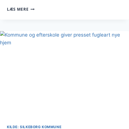
STIKPRØVETILSYN
LÆS MERE
I
LANDBRUGET
SÆTTER
FOKUS
PÅ
MILJØSIKRING:
SAMMEN
BESKYTTER
VI
GRUNDVANDET
KILDE: SILKEBORG KOMMUNE