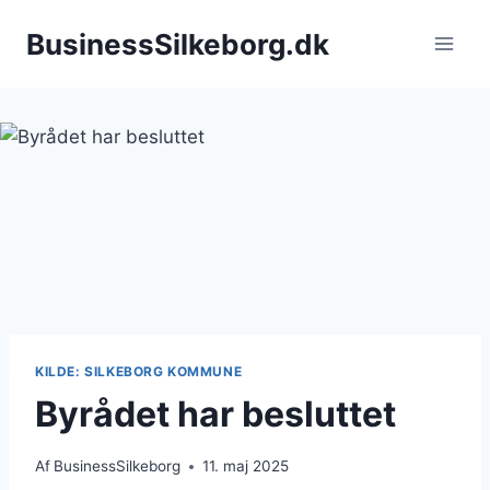
Fortsæt
BusinessSilkeborg.dk
til
indhold
KILDE: SILKEBORG KOMMUNE
Byrådet har besluttet
Af
BusinessSilkeborg
11. maj 2025