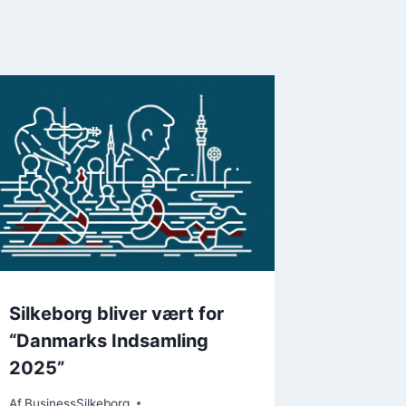
Silkeborg bliver vært for
Byråde
“Danmarks Indsamling
tirsdag 
2025”
Af
Business
23. oktobe
Af
BusinessSilkeborg