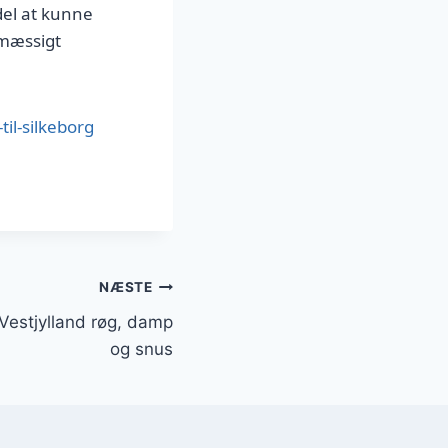
del at kunne
ømæssigt
il-silkeborg
NÆSTE
Vestjylland røg, damp
og snus