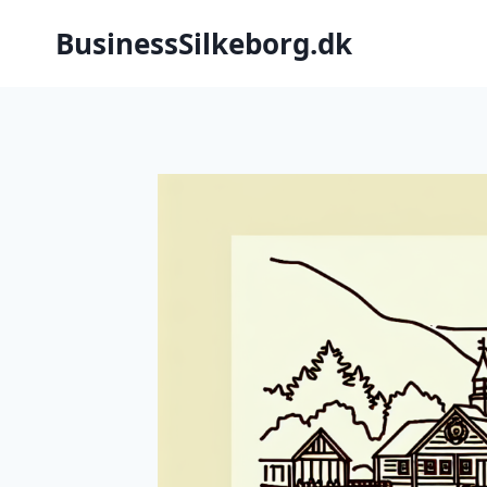
Fortsæt
BusinessSilkeborg.dk
til
indhold