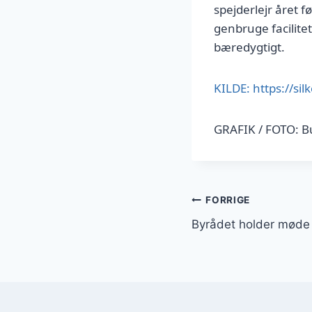
spejderlejr året 
genbruge facilite
bæredygtigt.
KILDE: https://si
GRAFIK / FOTO: B
Indlægsnavi
FORRIGE
Byrådet holder møde t