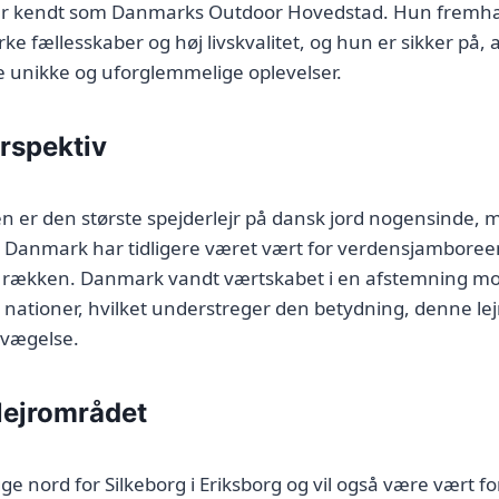
 kendt som Danmarks Outdoor Hovedstad. Hun fremhæv
rke fællesskaber og høj livskvalitet, og hun er sikker på
ne unikke og uforglemmelige oplevelser.
erspektiv
 er den største spejderlejr på dansk jord nogensinde,
 Danmark har tidligere været vært for verdensjamboreen 
. i rækken. Danmark vandt værtskabet i en afstemning mo
nationer, hvilket understreger den betydning, denne lej
evægelse.
lejrområdet
gge nord for Silkeborg i Eriksborg og vil også være vært f