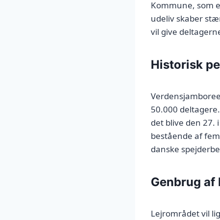
Kommune, som er
udeliv skaber stæ
vil give deltager
Historisk p
Verdensjamboreen
50.000 deltagere.
det blive den 27
bestående af fem 
danske spejderb
Genbrug af 
Lejrområdet vil li