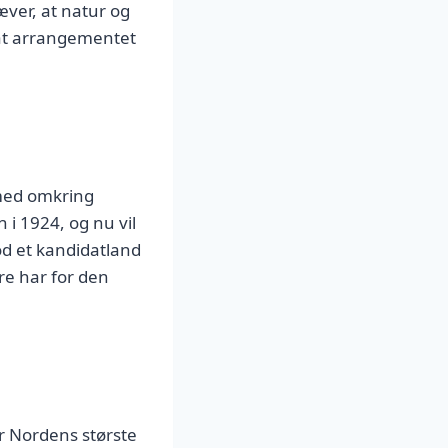
er, at natur og
, at arrangementet
 med omkring
i 1924, og nu vil
d et kandidatland
re har for den
or Nordens største