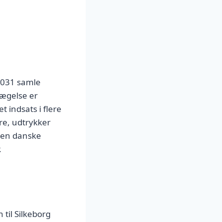
 2031 samle
vægelse er
 indsats i flere
ere, udtrykker
 den danske
.
til Silkeborg