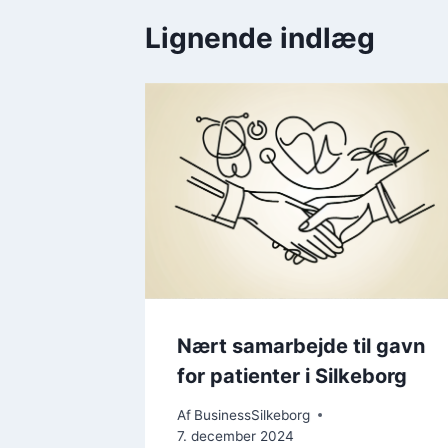
Lignende indlæg
hal får
Nært samarbejde til gavn
for patienter i Silkeborg
ni 2025
Af
BusinessSilkeborg
7. december 2024