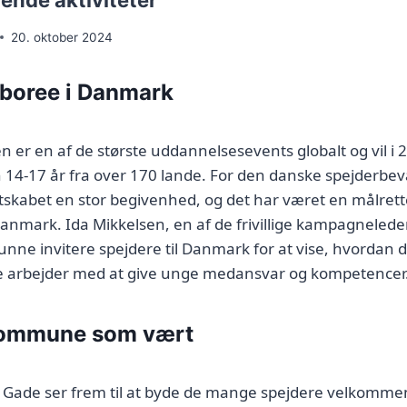
nde aktiviteter
20. oktober 2024
boree i Danmark
er en af de største uddannelsesevents globalt og vil i
n 14-17 år fra over 170 lande. For den danske spejderbe
rtskabet en stor begivenhed, og det har været en målrettet
l Danmark. Ida Mikkelsen, en af de frivillige kampagneled
kunne invitere spejdere til Danmark for at vise, hvordan
 arbejder med at give unge medansvar og kompetencer
Kommune som vært
Gade ser frem til at byde de mange spejdere velkommen 