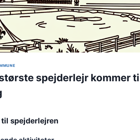
KOMMUNE
største spejderlejr kommer ti
g
il spejderlejren