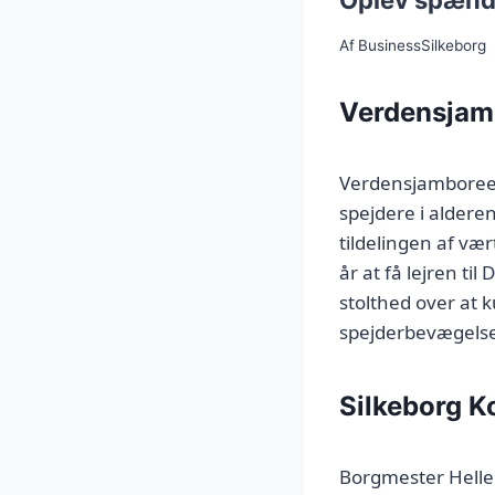
Oplev spænde
Af
BusinessSilkeborg
Verdensjam
Verdensjamboreen 
spejdere i aldere
tildelingen af væ
år at få lejren ti
stolthed over at 
spejderbevægelse
Silkeborg 
Borgmester Helle 