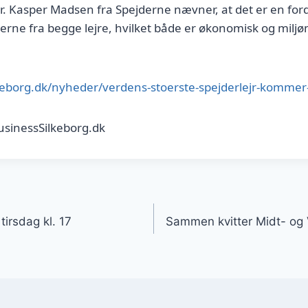
før. Kasper Madsen fra Spejderne nævner, at det er en for
terne fra begge lejre, hvilket både er økonomisk og milj
lkeborg.dk/nyheder/verdens-stoerste-spejderlejr-kommer-t
usinessSilkeborg.dk
gation
irsdag kl. 17
Sammen kvitter Midt- og 