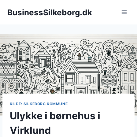
Fortsæt
BusinessSilkeborg.dk
til
indhold
KILDE: SILKEBORG KOMMUNE
Ulykke i børnehus i
Virklund