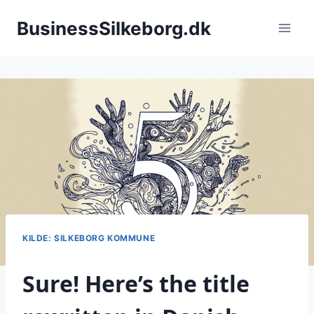
Fortsæt
BusinessSilkeborg.dk
til
indhold
KILDE: SILKEBORG KOMMUNE
Sure! Here’s the title