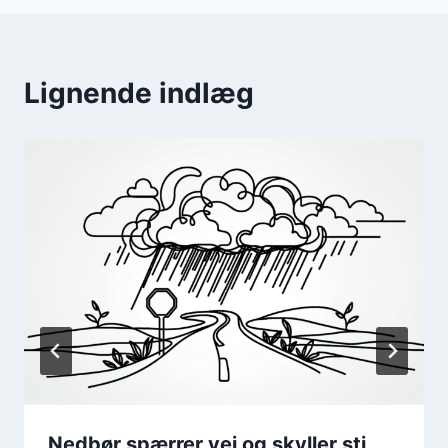
Lignende indlæg
Nedbør spærrer vej og skyller sti