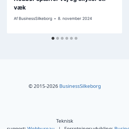
væk
Af
BusinessSilkeborg
8. november 2024
© 2015-2026
BusinessSilkeborg
Teknisk
support:
Webbureau
| Forretningsudvikling:
Busin