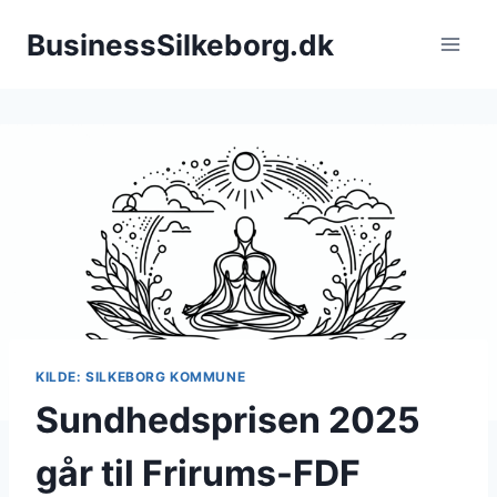
Fortsæt
BusinessSilkeborg.dk
til
indhold
KILDE: SILKEBORG KOMMUNE
Sundhedsprisen 2025
går til Frirums-FDF