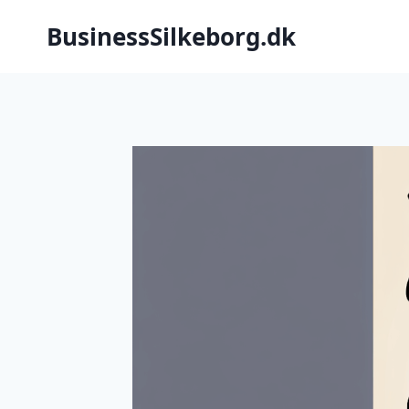
Fortsæt
BusinessSilkeborg.dk
til
indhold