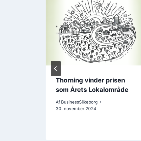
e
Thorning vinder prisen
l med
som Årets Lokalområde
Af
BusinessSilkeborg
30. november 2024