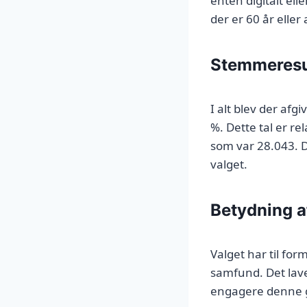
enten digitalt el
der er 60 år eller
Stemmeresu
I alt blev der af
%. Dette tal er r
som var 28.043. De
valget.
Betydning a
Valget har til for
samfund. Det lav
engagere denne gr