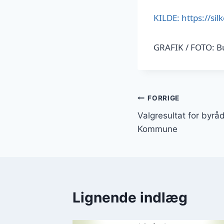
KILDE: https://si
GRAFIK / FOTO: B
Indlægsnavi
FORRIGE
Valgresultat for byråd
Kommune
Lignende indlæg