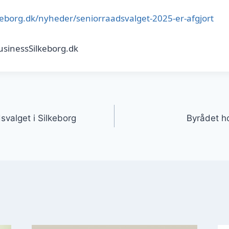
lkeborg.dk/nyheder/seniorraadsvalget-2025-er-afgjort
usinessSilkeborg.dk
gation
svalget i Silkeborg
Byrådet h