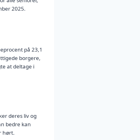
r alle seniorer,
ember 2025.
mmeprocent på 23,1
ettigede borgere,
te at deltage i
ker deres liv og
an bedre kan
 hørt.