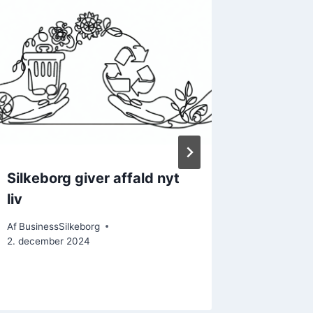
Silkeborg giver affald nyt
Forbudt
liv
Schoub
Af
BusinessSilkeborg
Af
Business
2. december 2024
20. februa