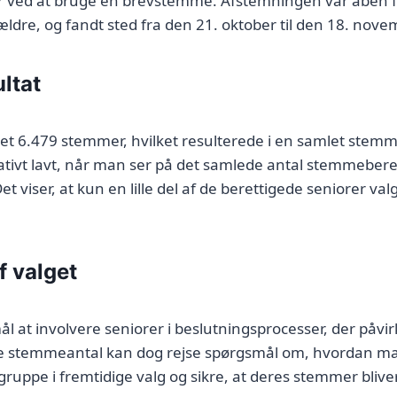
ler ved at bruge en brevstemme. Afstemningen var åben fo
 ældre, og fandt sted fra den 21. oktober til den 18. nov
ltat
givet 6.479 stemmer, hvilket resulterede i en samlet ste
elativt lavt, når man ser på det samlede antal stemmeber
t viser, at kun en lille del af de berettigede seniorer valg
f valget
mål at involvere seniorer i beslutningsprocesser, der påvir
e stemmeantal kan dog rejse spørgsmål om, hvordan m
uppe i fremtidige valg og sikre, at deres stemmer bliver