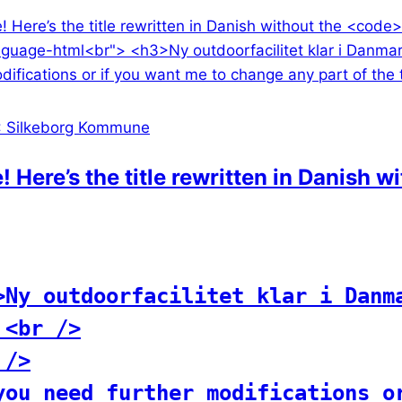
tirsdag
kl.
17
: Silkeborg Kommune
! Here’s the title rewritten in Danish w
>Ny outdoorfacilitet klar i Danma
 <br />

/>

you need further modifications o