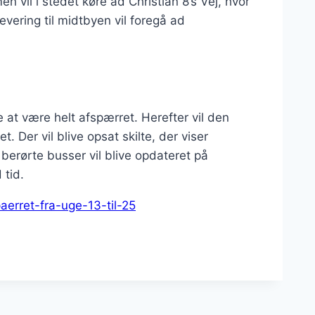
 vil i stedet køre ad Christian 8’s Vej, hvor
vering til midtbyen vil foregå ad
 at være helt afspærret. Herefter vil den
. Der vil blive opsat skilte, der viser
or berørte busser vil blive opdateret på
 tid.
aerret-fra-uge-13-til-25