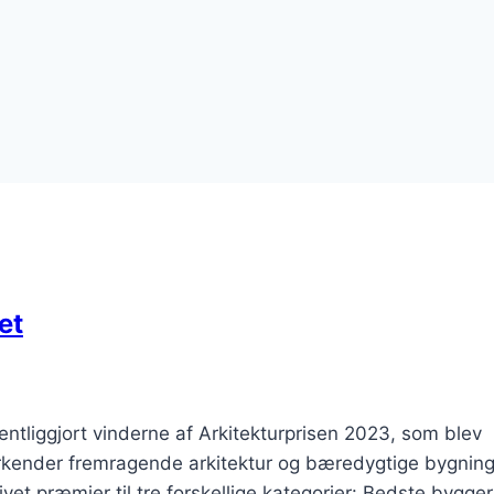
et
ntliggjort vinderne af Arkitekturprisen 2023, som blev
erkender fremragende arkitektur og bæredygtige bygning
ivet præmier til tre forskellige kategorier: Bedste bygger