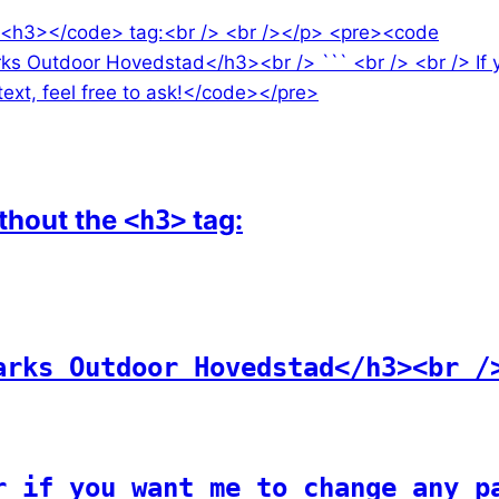
ithout the
tag:
<h3>
rks Outdoor Hovedstad</h3><br />
r if you want me to change any p