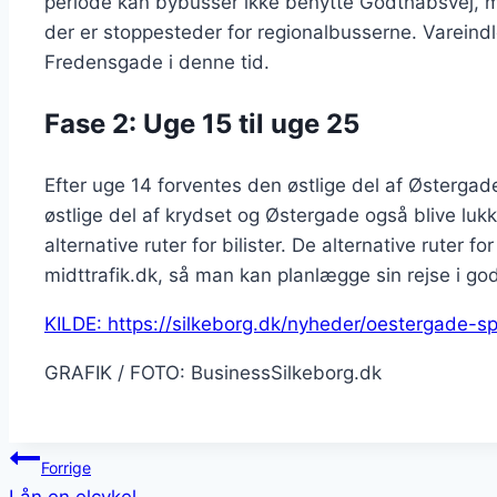
periode kan bybusser ikke benytte Godthåbsvej, men
der er stoppesteder for regionalbusserne. Vareindle
Fredensgade i denne tid.
Fase 2: Uge 15 til uge 25
Efter uge 14 forventes den østlige del af Østergade
østlige del af krydset og Østergade også blive lukket
alternative ruter for bilister. De alternative ruter f
midttrafik.dk, så man kan planlægge sin rejse i god
KILDE: https://silkeborg.dk/nyheder/oestergade-sp
GRAFIK / FOTO: BusinessSilkeborg.dk
Indlægsnavigation
Forrige