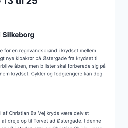
13 til 25
 Silkeborg
e for en regnvandsbrønd i krydset mellem
agt nye kloakrør på Østergade fra krydset til
forblive åben, men bilister skal forberede sig på
ennem krydset. Cykler og fodgængere kan dog
el af Christian 8’s Vej kryds være delvist
t at dreje op til Torvet ad Østergade. I denne