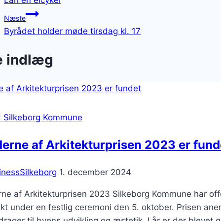
Lån en elcykel
Næste
Byrådet holder møde tirsdag kl. 17
e indlæg
: Silkeborg Kommune
erne af Arkitekturprisen 2023 er fund
inessSilkeborg
1. december 2024
ne af Arkitekturprisen 2023 Silkeborg Kommune har offe
kt under en festlig ceremoni den 5. oktober. Prisen an
drager til byens udvikling og æstetik. I år er der blevet g