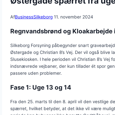
Østergade spærret fra uge 
Af
BusinessSilkeborg
11. november 2024
Regnvandsbrønd og Kloakarbejde i
Silkeborg Forsyning påbegynder snart gravearbejd
Østergade og Christian 8’s Vej. Der vil også blive l
Slusekiosken. I hele perioden vil Christian 8’s Vej 
indsnævrede vejbaner, der kun tillader ét spor g
passere uden problemer.
Fase 1: Uge 13 og 14
Fra den 25. marts til den 8. april vil den vestlige d
spærret, hvilket betyder, at det ikke vil være mulig