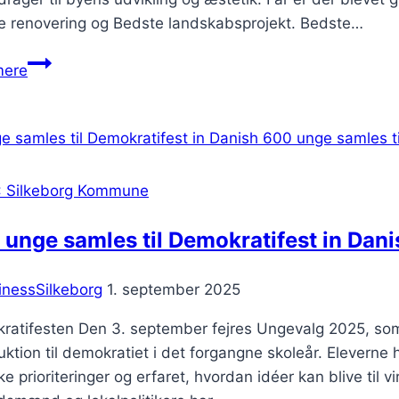
e renovering og Bedste landskabsprojekt. Bedste…
Vinderne
mere
af
Arkitekturprisen
2023
er
fundet
: Silkeborg Kommune
unge samles til Demokratifest in Dani
inessSilkeborg
1. september 2025
ratifesten Den 3. september fejres Ungevalg 2025, som 
uktion til demokratiet i det forgangne skoleår. Elevern
ske prioriteringer og erfaret, hvordan idéer kan blive t