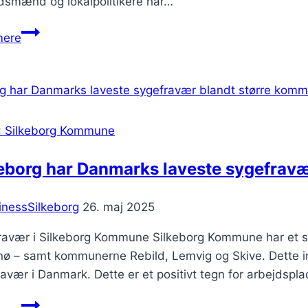
smænd og lokalpolitikere har…
600
mere
unge
samles
til
Demokratifest
in
: Silkeborg Kommune
Danish
600
keborg har Danmarks laveste sygefrav
unge
samles
inessSilkeborg
26. maj 2025
til
Demokratifest
ravær i Silkeborg Kommune Silkeborg Kommune har et s
nø – samt kommunerne Rebild, Lemvig og Skive. Dette 
avær i Danmark. Dette er et positivt tegn for arbejdspl
Silkeborg