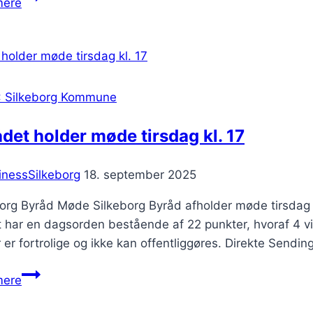
mere
har
Danmarks
laveste
sygefravær
blandt
: Silkeborg Kommune
større
kommuner
det holder møde tirsdag kl. 17
inessSilkeborg
18. september 2025
org Byråd Møde Silkeborg Byråd afholder møde tirsdag d
har en dagsorden bestående af 22 punkter, hvoraf 4 vil b
er fortrolige og ikke kan offentliggøres. Direkte Sendi
Byrådet
mere
holder
møde