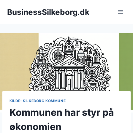
Fortsæt
BusinessSilkeborg.dk
til
indhold
KILDE: SILKEBORG KOMMUNE
Kommunen har styr på
økonomien