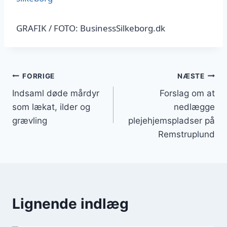
GRAFIK / FOTO: BusinessSilkeborg.dk
Indlægsnavigation
FORRIGE
NÆSTE
Indsaml døde mårdyr
Forslag om at
som lækat, ilder og
nedlægge
grævling
plejehjemspladser på
Remstruplund
Lignende indlæg