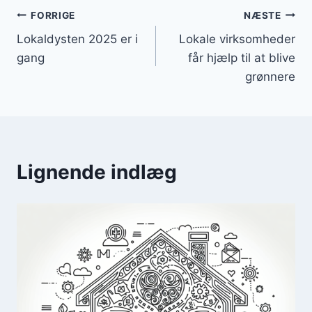
Indlægsnavigation
FORRIGE
NÆSTE
Lokaldysten 2025 er i
Lokale virksomheder
gang
får hjælp til at blive
grønnere
Lignende indlæg