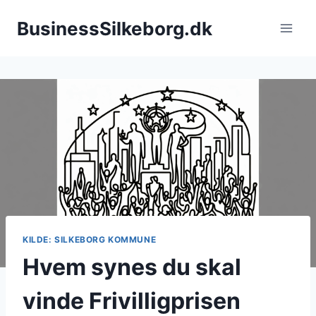
Fortsæt
BusinessSilkeborg.dk
til
indhold
KILDE: SILKEBORG KOMMUNE
Hvem synes du skal
vinde Frivilligprisen