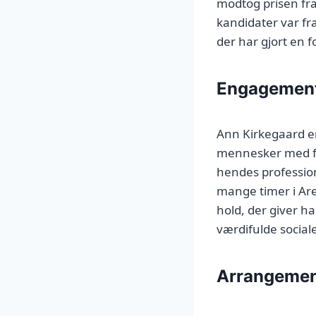
modtog prisen fra
kandidater var fra
der har gjort en 
Engagement
Ann Kirkegaard er
mennesker med fy
hendes profession
mange timer i Are
hold, der giver h
værdifulde sociale
Arrangemen