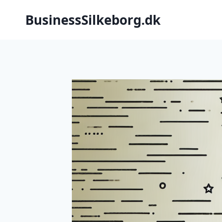
Fortsæt
BusinessSilkeborg.dk
til
indhold