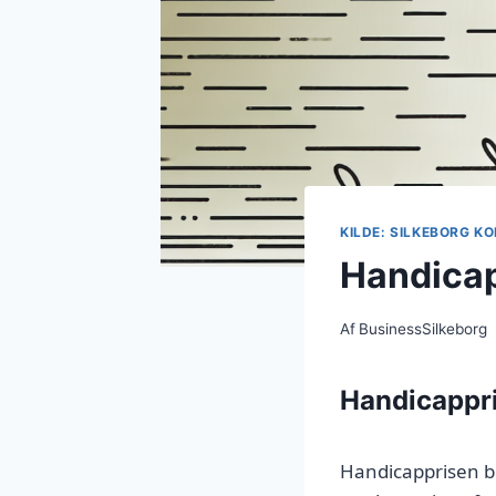
KILDE: SILKEBORG 
Handicap
Af
BusinessSilkeborg
Handicappr
Handicapprisen bl