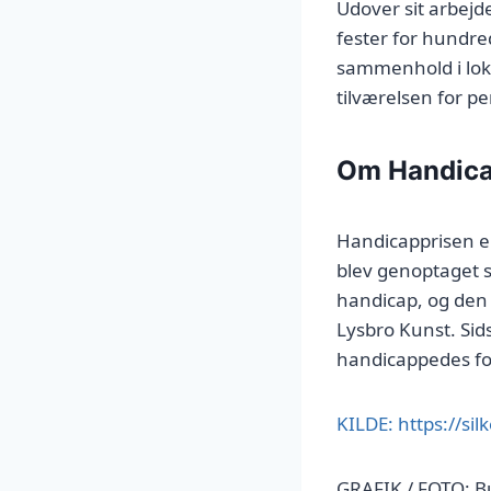
Udover sit arbejd
fester for hundr
sammenhold i loka
tilværelsen for p
Om Handica
Handicapprisen e
blev genoptaget si
handicap, og den
Lysbro Kunst. Si
handicappedes f
KILDE: https://si
GRAFIK / FOTO: B