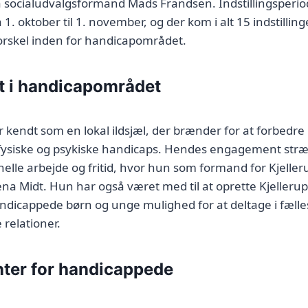
 socialudvalgsformand Mads Frandsen. Indstillingsperio
 1. oktober til 1. november, og der kom i alt 15 indstilling
forskel inden for handicapområdet.
 i handicapområdet
 kendt som en lokal ildsjæl, der brænder for at forbedre l
siske og psykiske handicaps. Hendes engagement strækk
elle arbejde og fritid, hvor hun som formand for Kjeller
na Midt. Hun har også været med til at oprette Kjellerup
andicappede børn og unge mulighed for at deltage i fæll
 relationer.
ter for handicappede