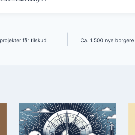
gation
rojekter får tilskud
Ca. 1.500 nye borgere