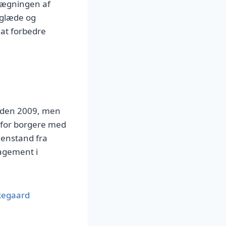
nlægningen af
 glæde og
 at forbedre
siden 2009, men
ts for borgere med
genstand fra
gagement i
rkegaard