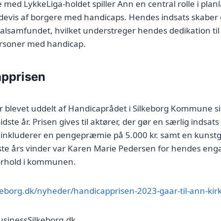
e med LykkeLiga-holdet spiller Ann en central rolle i pla
edevis af borgere med handicaps. Hendes indsats skaber
lsamfundet, hvilket understreger hendes dedikation til
ersoner med handicap.
pprisen
r blevet uddelt af Handicaprådet i Silkeborg Kommune 
dste år. Prisen gives til aktører, der gør en særlig indsa
 inkluderer en pengepræmie på 5.000 kr. samt en kunst
dste års vinder var Karen Marie Pedersen for hendes en
orhold i kommunen.
lkeborg.dk/nyheder/handicapprisen-2023-gaar-til-ann-ki
usinessSilkeborg.dk