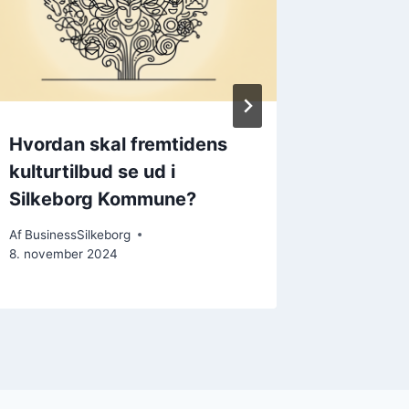
Hvordan skal fremtidens
Kommun
kulturtilbud se ud i
positiv
Silkeborg Kommune?
Af
Business
13. novem
Af
BusinessSilkeborg
8. november 2024