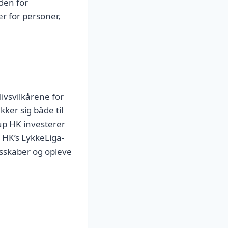
den for
er for personer,
ivsvilkårene for
er sig både til
up HK investerer
 HK’s LykkeLiga-
esskaber og opleve