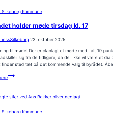
2023
: Silkeborg Kommune
det holder møde tirsdag kl. 17
inessSilkeborg
23. oktober 2025
ning til mødet Der er planlagt et møde med i alt 19 pun
dskiller sig fra de tidligere, da der ikke vil være et d
 finder sted tæt på det kommende valg til byrådet. Åbe
Byrådet
mere
holder
møde
tirsdag
kl.
17
: Silkeborg Kommune