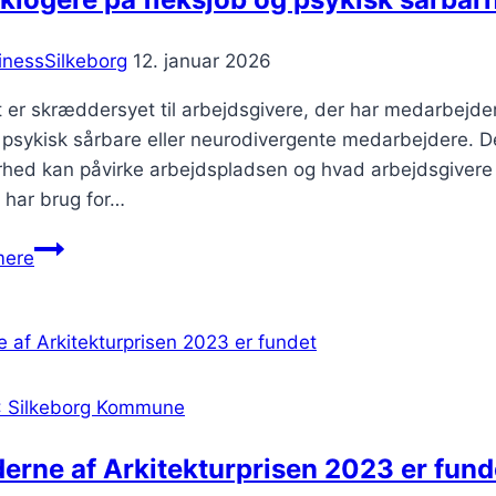
inessSilkeborg
12. januar 2026
er skræddersyet til arbejdsgivere, der har medarbejder
 psykisk sårbare eller neurodivergente medarbejdere. De
hed kan påvirke arbejdspladsen og hvad arbejdsgivere ka
 har brug for…
Bliv
mere
klogere
på
fleksjob
og
psykisk
: Silkeborg Kommune
sårbarhed
erne af Arkitekturprisen 2023 er fund