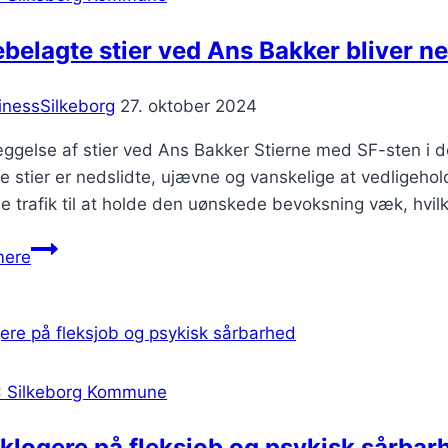
ebelagte stier ved Ans Bakker bliver n
inessSilkeborg
27. oktober 2024
ggelse af stier ved Ans Bakker Stierne med SF-sten i d
e stier er nedslidte, ujævne og vanskelige at vedligehold
 trafik til at holde den uønskede bevoksning væk, hvilke
Flisebelagte
mere
stier
ved
Ans
Bakker
bliver
: Silkeborg Kommune
nedlagt
 klogere på fleksjob og psykisk sårbar