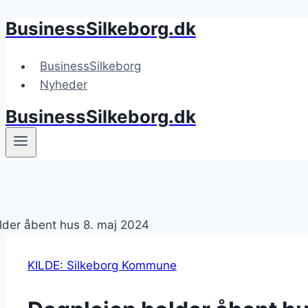
BusinessSilkeborg.dk
Fortsæt
til
indhold
BusinessSilkeborg
Nyheder
BusinessSilkeborg.dk
KILDE: Silkeborg Kommune