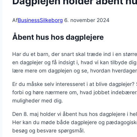
Dagplejen holder åbent hu
Af
BusinessSilkeborg
6. november 2024
Åbent hus hos dagplejere
Har du et barn, der snart skal træde ind i en stør
en dagplejer og få indsigt i, hvad vi kan tilbyde di
lære mere om dagplejen og se, hvordan hverdagen
Er du måske selv interesseret i at blive dagplejer
forbi og høre nærmere om, hvad jobbet indebærer. V
muligheder med dig.
Den 8. maj holder vi åbent hus hos dagplejere i hel
Her kan du møde både dagplejere og pædagogiske 
besøg og besvare spørgsmål.