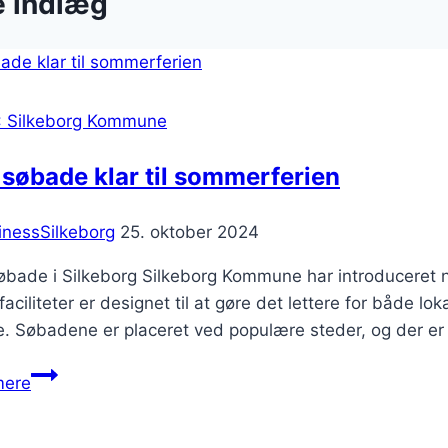
e indlæg
: Silkeborg Kommune
søbade klar til sommerferien
inessSilkeborg
25. oktober 2024
bade i Silkeborg Silkeborg Kommune har introduceret ny
faciliteter er designet til at gøre det lettere for båd
. Søbadene er placeret ved populære steder, og der er 
Nye
mere
søbade
klar