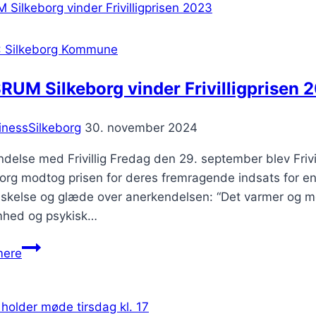
til
sommerferien
: Silkeborg Kommune
UM Silkeborg vinder Frivilligprisen 
inessSilkeborg
30. november 2024
indelse med Frivillig Fredag den 29. september blev Fr
borg modtog prisen for deres fremragende indsats for e
skelse og glæde over anerkendelsen: “Det varmer og motiv
hed og psykisk…
HUSRUM
mere
Silkeborg
vinder
Frivilligprisen